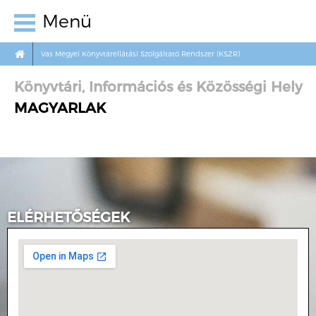
Menü
Vas Megyei Könyvtárellátási Szolgáltató Rendszer (KSZR)
Könyvtári, Információs és Közösségi Hely
MAGYARLAK
ELÉRHETŐSÉGEK