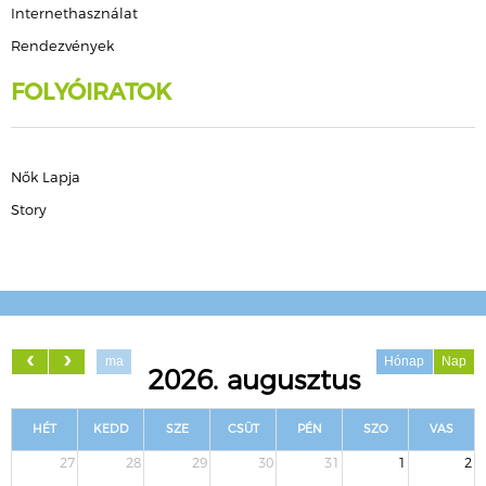
Internethasználat
Rendezvények
FOLYÓIRATOK
Nők Lapja
Story
ma
Hónap
Nap
2026. augusztus
HÉT
KEDD
SZE
CSÜT
PÉN
SZO
VAS
27
28
29
30
31
1
2