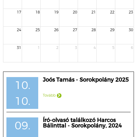
17
18
19
20
21
22
23
24
25
26
27
28
29
30
31
1
2
3
4
5
6
Joós Tamás - Sorokpolány 2025
10.
Tovább
10.
Író-olvasó találkozó Harcos
09.
Bálinttal - Sorokpolány, 2024