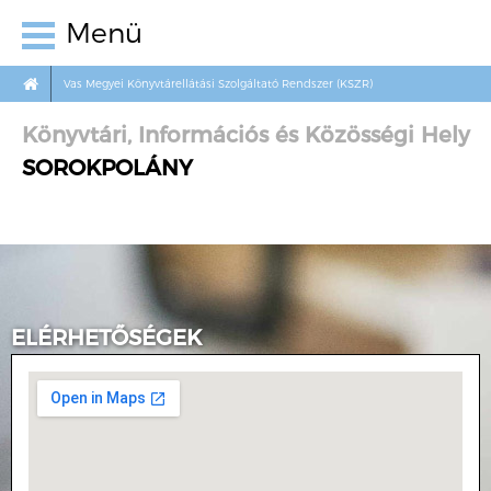
Menü
Vas Megyei Könyvtárellátási Szolgáltató Rendszer (KSZR)
Könyvtári, Információs és Közösségi Hely
SOROKPOLÁNY
ELÉRHETŐSÉGEK