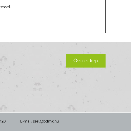
essel.
Összes kép
5420
E-mail:
szet@bdmk.hu