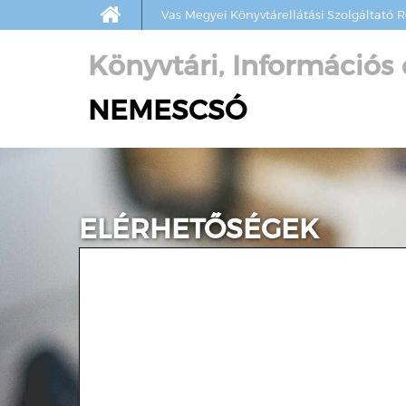
Vas Megyei Könyvtárellátási Szolgáltató 
Könyvtári, Információs
NEMESCSÓ
ELÉRHETŐSÉGEK