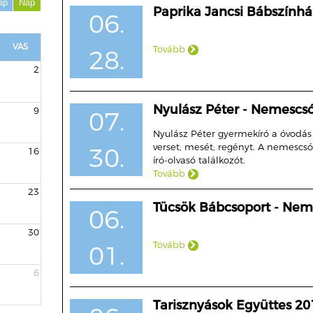
ap
Nap
Paprika Jancsi Bábszính
06.
VAS
Tovább
28.
2
Nyulász Péter - Nemescsó
9
07.
Nyulász Péter gyermekíró a óvodás k
verset, mesét, regényt. A nemescsói
30.
16
író-olvasó találkozót.
Tovább
23
Tücsök Bábcsoport - Nem
06.
30
Tovább
01.
6
Tarisznyások Együttes 2