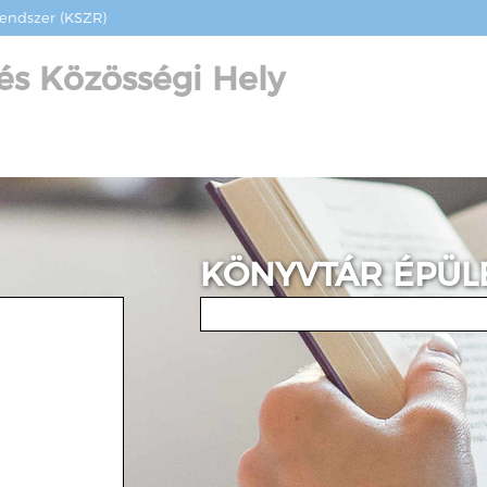
Rendszer (KSZR)
 és Közösségi Hely
KÖNYVTÁR ÉPÜL