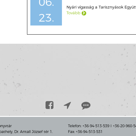
06.
Nyári vígasság a Tarisznyások Együtt
Tovább
23.
önyvtár
Telefon: +36-94-513-539 I +36-20-960-
thely, Dr. Antall József tér 1.
Fax: +36-94-513-531