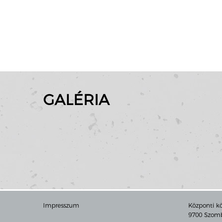
GALÉRIA
Impresszum
Központi k
9700 Szomba