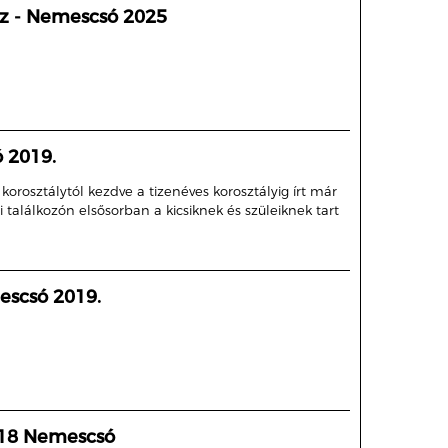
áz - Nemescsó 2025
 2019.
orosztálytól kezdve a tizenéves korosztályig írt már
 találkozón elsősorban a kicsiknek és szüleiknek tart
escsó 2019.
018 Nemescsó