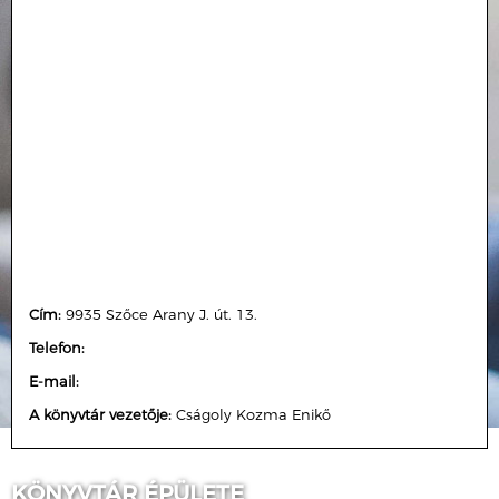
Cím:
9935 Szőce Arany J. út. 13.
Telefon:
E-mail:
A könyvtár vezetője:
Cságoly Kozma Enikő
KÖNYVTÁR ÉPÜLETE