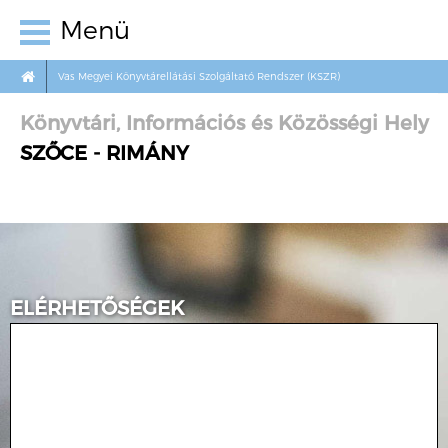
Menü
Vas Megyei Könyvtárellátási Szolgáltató Rendszer (KSZR)
Könyvtári, Információs és Közösségi Hely
SZŐCE - RIMÁNY
ELÉRHETŐSÉGEK