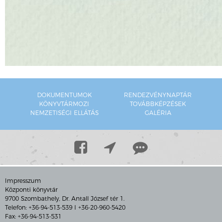
DOKUMENTUMOK
RENDEZVÉNYNAPTÁR
KÖNYVTÁRMOZI
TOVÁBBKÉPZÉSEK
NEMZETISÉGI ELLÁTÁS
GALÉRIA
Impresszum
Központi könyvtár
9700 Szombathely, Dr. Antall József tér 1.
Telefon: +36-94-513-539 I +36-20-960-5420
Fax: +36-94-513-531