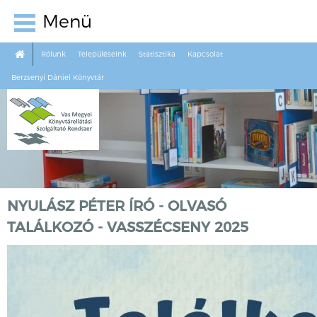
Menü
Rólunk
Településeink
Statisztika
Kapcsolat
Berzsenyi Dániel Könyvtár
NYULÁSZ PÉTER ÍRÓ - OLVASÓ
TALÁLKOZÓ - VASSZÉCSENY 2025